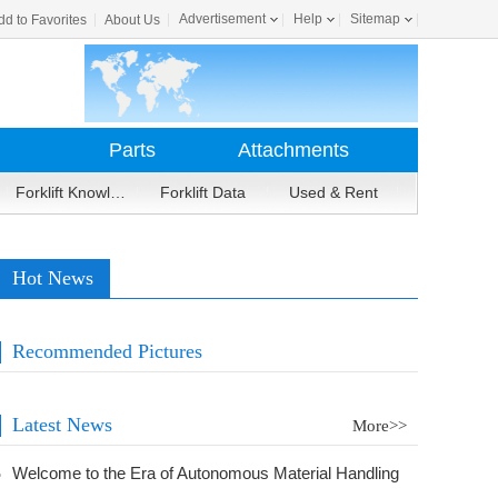
Advertisement
Help
Sitemap
dd to Favorites
About Us
Parts
Attachments
Forklift Knowledge
Forklift Data
Used & Rent
Hot News
Recommended Pictures
Latest News
More>>
Welcome to the Era of Autonomous Material Handling