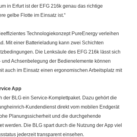
um in Erfurt ist der EFG 216k genau das richtige
ere gelbe Flotte im Einsatz ist.“
eeffizientes Technologiekonzept PureEnergy verleihen
 Mit einer Batterieladung kann zwei Schichten
atzbedingungen. Die Lenksäule des EFG 216k lässt sich
l- und Achsenbelegung der Bedienelemente können
mit auch im Einsatz einen ergonomischen Arbeitsplatz mit
ervice App
ch der BLG ein Service-Komplettpaket. Dazu gehört die
 Jungheinrich-Kundendienst direkt vom mobilen Endgerät
 hohe Planungssicherheit und die durchgehende
tet werden. Die BLG spart durch die Nutzung der App viel
gsstatus jederzeit transparent einsehen.