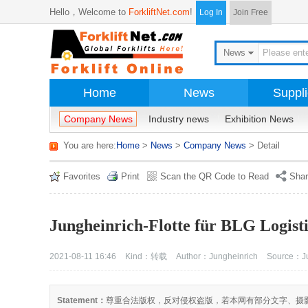
Hello，
Welcome to
ForkliftNet.com
!
Log In
Join Free
News
Home
News
Suppli
Company News
Industry news
Exhibition News
You are here:
Home
>
News
>
Company News
> Detail
Favorites
Print
Scan the QR Code to Read
Sha
Jungheinrich-Flotte für BLG Logisti
2021-08-11 16:46
Kind：转载
Author：Jungheinrich
Source：Ju
Statement：
尊重合法版权，反对侵权盗版，若本网有部分文字、摄