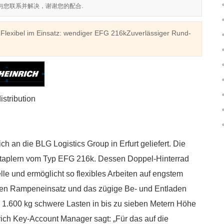
们会尽快与您联系并解决，谢谢您的配合.
onFlexibel im Einsatz: wendiger EFG 216kZuverlässiger Rund-
stribution
h an die BLG Logistics Group in Erfurt geliefert. Die
staplern vom Typ EFG 216k. Dessen Doppel-Hinterrad
e und ermöglicht so flexibles Arbeiten auf engstem
den Rampeneinsatz und das zügige Be- und Entladen
e 1.600 kg schwere Lasten in bis zu sieben Metern Höhe
ich Key-Account Manager sagt: „Für das auf die