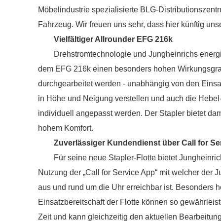
Möbelindustrie spezialisierte BLG-Distributionszentr
Fahrzeug. Wir freuen uns sehr, dass hier künftig uns
Vielfältiger Allrounder EFG 216k
Drehstromtechnologie und Jungheinrichs energi
dem EFG 216k einen besonders hohen Wirkungsgrad.
durchgearbeitet werden - unabhängig von den Eins
in Höhe und Neigung verstellen und auch die Hebe
individuell angepasst werden. Der Stapler bietet da
hohem Komfort.
Zuverlässiger Kundendienst über Call for S
Für seine neue Stapler-Flotte bietet Jungheinri
Nutzung der „Call for Service App“ mit welcher der
aus und rund um die Uhr erreichbar ist. Besonders
Einsatzbereitschaft der Flotte können so gewährleis
Zeit und kann gleichzeitig den aktuellen Bearbeitun