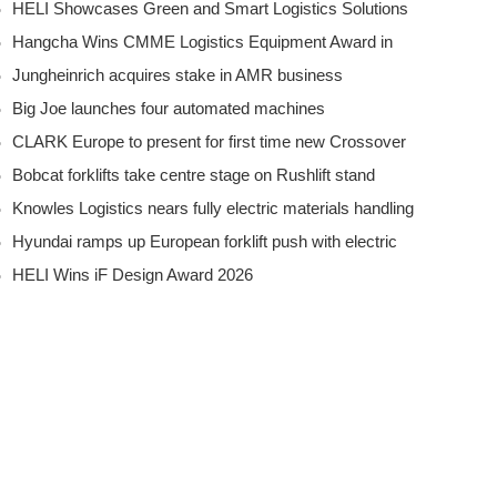
HELI Showcases Green and Smart Logistics Solutions
Hangcha Wins CMME Logistics Equipment Award in
at CeMAT Australia 2026
Jungheinrich acquires stake in AMR business
the Middle East
Big Joe launches four automated machines
CLARK Europe to present for first time new Crossover
Bobcat forklifts take centre stage on Rushlift stand
series
Knowles Logistics nears fully electric materials handling
Hyundai ramps up European forklift push with electric
fleet
HELI Wins iF Design Award 2026
growth strategy