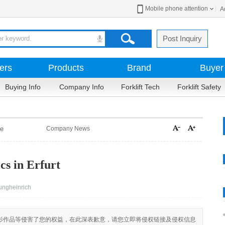
Mobile phone attention
A
Post Inquiry
ers
Products
Brand
Buyer
Buying Info
Company Info
Forklift Tech
Forklift Safety
re
Company News
cs in Erfurt
ngheinrich
影作品等侵害了您的权益，在此深表歉意，请您立即将侵权链接及侵权信息