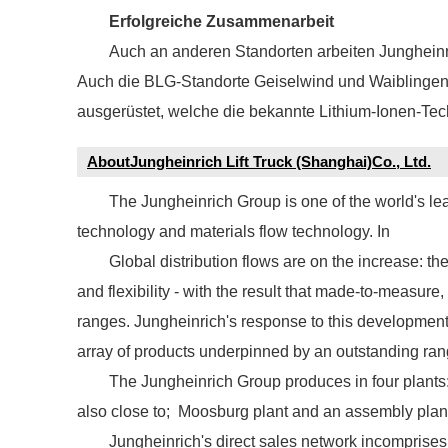
Erfolgreiche Zusammenarbeit
Auch an anderen Standorten arbeiten Jungheinr
Auch die BLG-Standorte Geiselwind und Waiblingen 
ausgerüstet, welche die bekannte Lithium-Ionen-Te
AboutJungheinrich Lift Truck (Shanghai)Co., Ltd.
The Jungheinrich Group is one of the world's lea
technology and materials flow technology. In
Global distribution flows are on the increase: the
and flexibility - with the result that made-to-measure,
ranges. Jungheinrich's response to this development
array of products underpinned by an outstanding ran
The Jungheinrich Group produces in four plants: 
also close to; Moosburg plant and an assembly plant
Jungheinrich's direct sales network incomprises