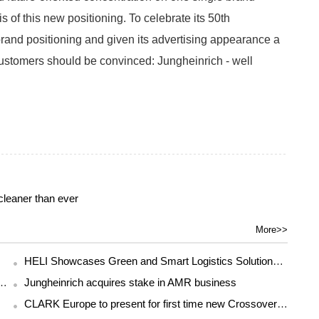
s of this new positioning. To celebrate its 50th
brand positioning and given its advertising appearance a
 Customers should be convinced: Jungheinrich - well
cleaner than ever
More>>
HELI Showcases Green and Smart Logistics Solutions at CeMAT Australia 2026
gistics Equipment Award in the Middle East
Jungheinrich acquires stake in AMR business
CLARK Europe to present for first time new Crossover series